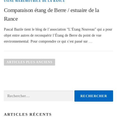
USINE MARÉMOTRICE DE LA RANCE
Comparaison étang de Berre / estuaire de la
Rance
Pascal Bazile tient le blog de l’association “L’Étang Nouveau” qui a pour
objet entre autres de reconquérir l’Étang de Berre du point de vue
environnemental. Pour comprendre ce qui s’est passé sur …
N
a
ARTICLES PLUS ANCIENS
v
i
g
a
Rechercher :
t
i
o
n
ARTICLES RÉCENTS