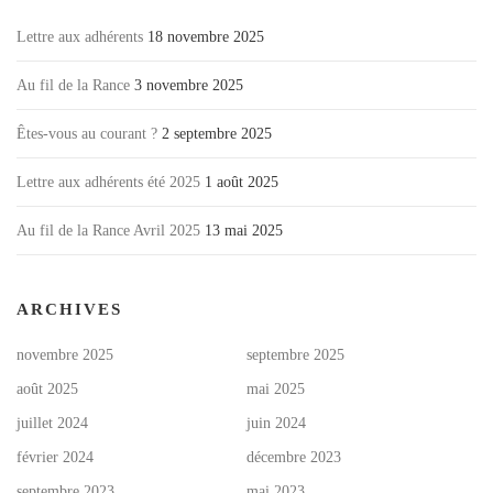
d
Lettre aux adhérents
18 novembre 2025
e
s
Au fil de la Rance
3 novembre 2025
a
r
Êtes-vous au courant ?
2 septembre 2025
t
Lettre aux adhérents été 2025
1 août 2025
i
c
Au fil de la Rance Avril 2025
13 mai 2025
l
e
s
ARCHIVES
novembre 2025
septembre 2025
août 2025
mai 2025
juillet 2024
juin 2024
février 2024
décembre 2023
septembre 2023
mai 2023