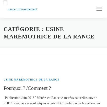
Aller
au
Menu
contenu
ACCUEIL
ACTUS
DOCUMENTS
CATÉGORIE :
USINE
MARÉMOTRICE DE LA RANCE
L’ASSOCIATION
LA RANCE
CONTACT
SOUTENEZ-NOUS
USINE MARÉMOTRICE DE LA RANCE
Pourquoi ? /Comment ?
“Publication Juin 2018” Marées en Rance vs marées naturelles ouvrir
PDF Conséquences écologiques ouvrir PDF Evolution de la surface des