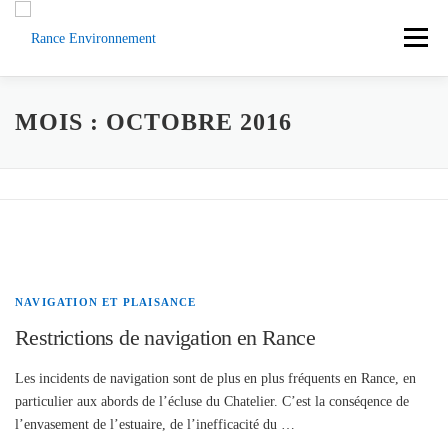
Aller
au
Menu
contenu
ACCUEIL
ACTUS
DOCUMENTS
MOIS :
OCTOBRE 2016
L’ASSOCIATION
LA RANCE
CONTACT
SOUTENEZ-NOUS
NAVIGATION ET PLAISANCE
Restrictions de navigation en Rance
Les incidents de navigation sont de plus en plus fréquents en Rance, en
particulier aux abords de l’écluse du Chatelier. C’est la conséqence de
l’envasement de l’estuaire, de l’inefficacité du …