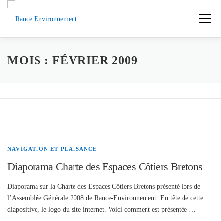
Aller
au
Menu
contenu
ACCUEIL
ACTUS
DOCUMENTS
MOIS :
FÉVRIER 2009
L’ASSOCIATION
LA RANCE
CONTACT
SOUTENEZ-NOUS
NAVIGATION ET PLAISANCE
Diaporama Charte des Espaces Côtiers Bretons
Diaporama sur la Charte des Espaces Côtiers Bretons présenté lors de
l’Assemblée Générale 2008 de Rance-Environnement. En tête de cette
diapositive, le logo du site internet. Voici comment est présentée …