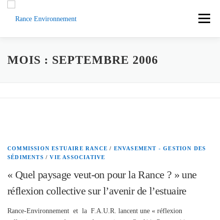
Aller
au
Menu
contenu
ACCUEIL
ACTUS
DOCUMENTS
MOIS :
SEPTEMBRE 2006
L’ASSOCIATION
LA RANCE
CONTACT
SOUTENEZ-NOUS
COMMISSION ESTUAIRE RANCE
/
ENVASEMENT - GESTION DES
SÉDIMENTS
/
VIE ASSOCIATIVE
« Quel paysage veut-on pour la Rance ? » une
réflexion collective sur l’avenir de l’estuaire
Rance-Environnement et la F.A.U.R. lancent une « réflexion