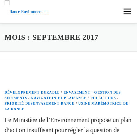
Aller
au
Menu
contenu
ACCUEIL
ACTUS
DOCUMENTS
MOIS :
SEPTEMBRE 2017
L’ASSOCIATION
LA RANCE
CONTACT
SOUTENEZ-NOUS
DÉVELOPPEMENT DURABLE
/
ENVASEMENT - GESTION DES
SÉDIMENTS
/
NAVIGATION ET PLAISANCE
/
POLLUTIONS
/
PRIORITÉ DESENVASEMENT RANCE
/
USINE MARÉMOTRICE DE
LA RANCE
Le Ministère de l’Environnement propose un plan
d’action insuffisant pour régler la question de