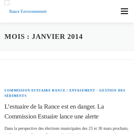
Aller
au
Menu
contenu
ACCUEIL
ACTUS
DOCUMENTS
MOIS :
JANVIER 2014
L’ASSOCIATION
LA RANCE
CONTACT
SOUTENEZ-NOUS
COMMISSION ESTUAIRE RANCE
/
ENVASEMENT - GESTION DES
SÉDIMENTS
L’estuaire de la Rance est en danger. La
Commission Estuaire lance une alerte
Dans la perspective des élections municipales des 23 et 30 mars prochain,