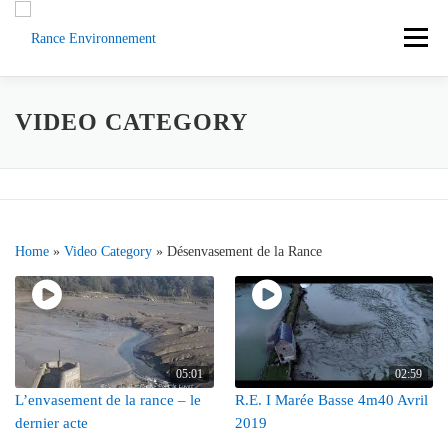
Aller
au
Menu
contenu
ACCUEIL
ACTUS
DOCUMENTS
VIDEO CATEGORY
L’ASSOCIATION
LA RANCE
CONTACT
Home
»
Video Category
»
Désenvasement de la Rance
SOUTENEZ-NOUS
05:01
02:59
L’envasement de la rance – le
R.E. I Marée Basse 4m40 Avril
dernier acte
2019